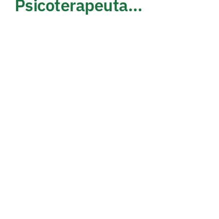
Psicoterapeuta…
Cerchiamo di capirci un po’ di più su:
Psicologo, Psichiatra, Psicoterapeuta,
Psicoanalista, Counselor
FAMIGLIE