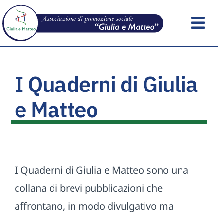
Skip
to
Tog
content
Nav
Home
I Quaderni di Giulia
Chi Siamo
e Matteo
Documenti e Link
Libreria
I Quaderni di Giulia e Matteo sono una
collana di brevi pubblicazioni che
Notizie
affrontano, in modo divulgativo ma