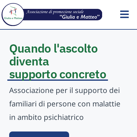
Skip
to
Tog
content
Nav
Home
Quando l'ascolto
diventa
Chi Siamo
supporto concreto
Documenti e Link
Associazione per il supporto dei
Libreria
familiari di persone con malattie
in ambito psichiatrico
Notizie