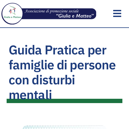
Skip
to
Tog
content
Nav
Home
Guida Pratica per
Chi Siamo
famiglie di persone
Documenti e Link
con disturbi
mentali
Libreria
Notizie