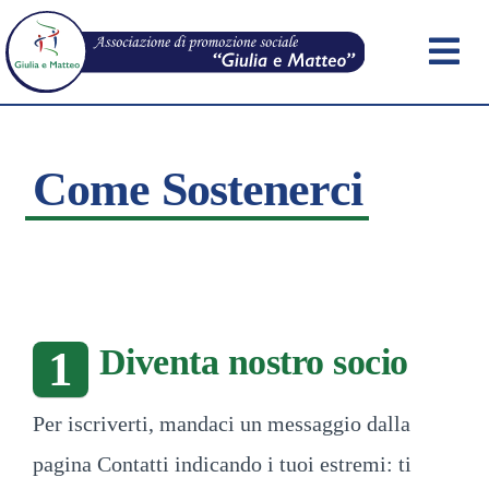
Skip
to
Tog
content
Navi
Home
Come Sostenerci
Chi Siamo
Documenti e Link
Diventa nostro socio
1
Libreria
Per iscriverti, mandaci un messaggio dalla
Notizie
pagina Contatti indicando i tuoi estremi: ti